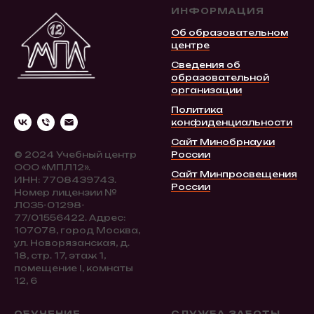
ИНФОРМАЦИЯ
Об образовательном
центре
Сведения об
образовательной
организации
Политика
конфиденциальности
Сайт Минобрнауки
© 2024 Учебный центр
России
ООО «МПЛ12».
Сайт Минпросвещения
ИНН: 7708439743.
России
Номер лицензии №
Л035-01298-
77/01556422. Адрес:
107078, город Москва,
ул. Новорязанская, д.
18, стр. 17, этаж 1,
помещение I, комнаты
12, 6
ОБУЧЕНИЕ
СЛУЖБА ЗАБОТЫ