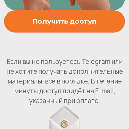
«Промоакции» и другие разделы,
иногда письма попадают туда
автоматически.