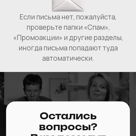
НА ГЛАВНУЮ
ПОЛИТИКА
КОНФИДЕНЦИАЛЬНОСТИ
ОФЕРТА
© 2024 Учебный центр ООО «МПЛ12».
ИНН: 7 708 439 743. Номер лицензии № Л035−1
298−77/1 556 422. Адрес: 107 078, город Москва,
ул. Новорязанская, д. 18, стр. 17, этаж 1,
помещение I, комнаты 12, 6
Остались
вопросы?